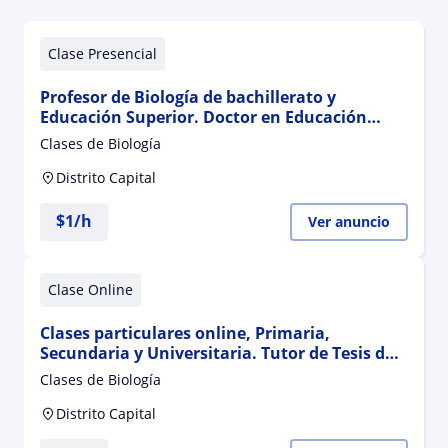
Clase Presencial
Profesor de Biología de bachillerato y
Educación Superior. Doctor en Educación
Asesor de Tesis
Clases de Biología
Distrito Capital
$
1
/h
Ver anuncio
Clase Online
Clases particulares online, Primaria,
Secundaria y Universitaria. Tutor de Tesis de
Especialización, Maestría y Doctorado
Clases de Biología
Distrito Capital