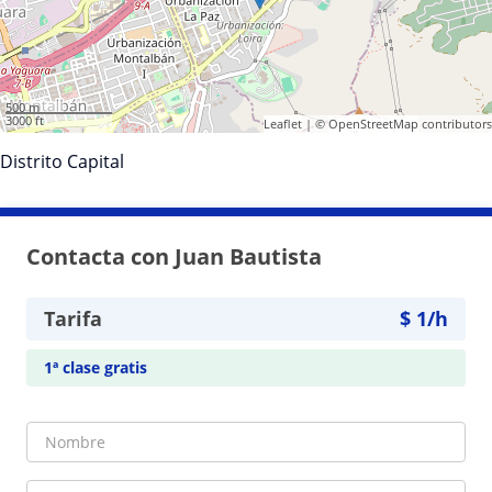
500 m
3000 ft
Leaflet
| ©
OpenStreetMap
contributors
Distrito Capital
Contacta con Juan Bautista
Tarifa
$
1
/h
1ª clase gratis