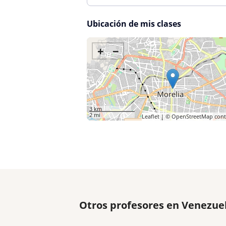
Ubicación de mis clases
+
−
3 km
2 mi
Leaflet
| ©
OpenStreetMap
cont
Otros profesores en Venezue