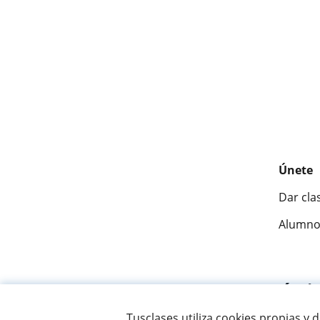
Únete
Dar cla
Alumno
Fantásti
Tusclases utiliza cookies propias y 