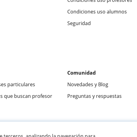
Condiciones uso alumnos
Seguridad
Comunidad
ses particulares
Novedades y Blog
s que buscan profesor
Preguntas y respuestas
ca
9,5/10
★★★★★
9,5/10
305915
opinion
de terceros, analizando la navegación para