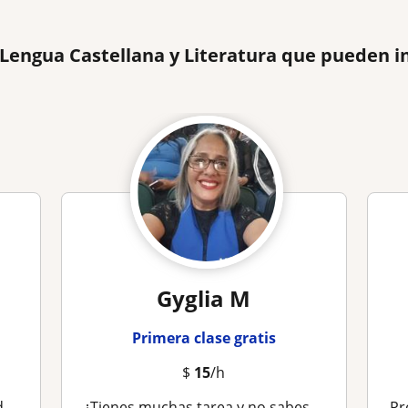
 Lengua Castellana y Literatura que pueden i
Gyglia M
Primera clase gratis
$
15
/h
ia
¿Tienes muchas tarea y no sabes donde comenzar? ¡Tengo la solución!
Profe