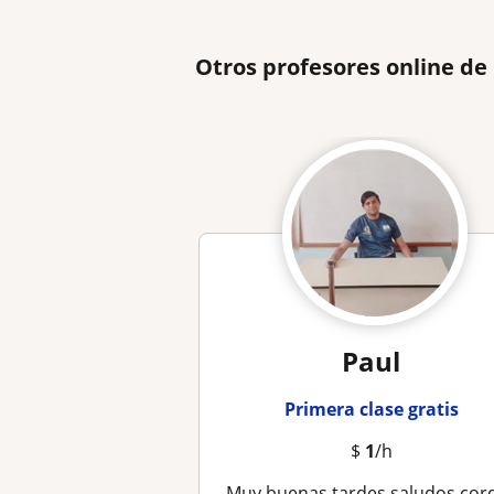
Otros profesores online de
Paul
Primera clase gratis
$
1
/h
Muy buenas tardes saludos cordiales soy profesor del área de educación primar