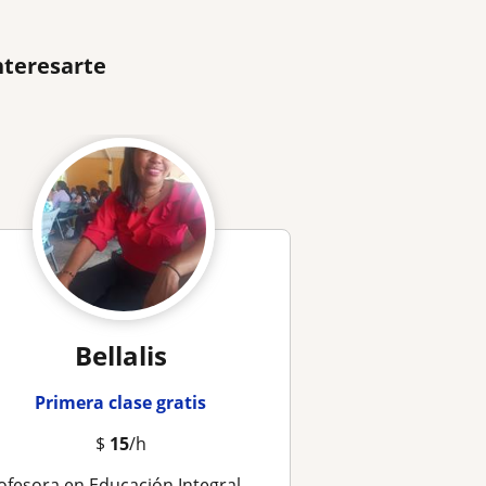
nteresarte
Bellalis
Primera clase gratis
$
15
/h
sora en Educación Integral. Con más de 25 años en el área. Apasionada en enseñar a los más pequeños de la casa a aprender