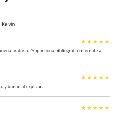
 Kelvin
★
★
★
★
★
buena oratoria. Proporciona bibliografía referente al
★
★
★
★
★
co y bueno al explicar.
★
★
★
★
★