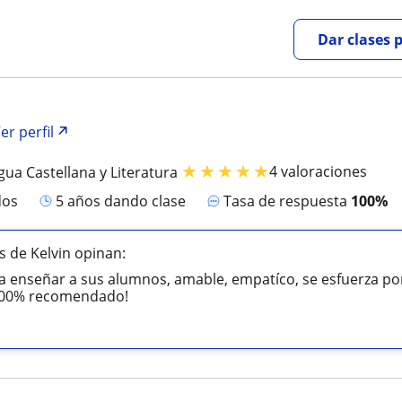
Dar clases 
er perfil
★
★
★
★
★
4 valoraciones
gua Castellana y Literatura
dos
5 años dando clase
Tasa de respuesta
100%
 de Kelvin opinan:
 enseñar a sus alumnos, amable, empatíco, se esfuerza por 
100% recomendado!