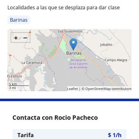
Localidades a las que se desplaza para dar clase
Barinas
+
−
5 km
3 mi
Leaflet
| ©
OpenStreetMap
contributors
Contacta con Rocio Pacheco
Tarifa
$
1
/h