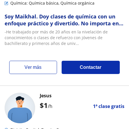
Química: Química básica, Química orgánica
Soy Maikhal. Doy clases de química con un
enfoque práctico y divertido. No importa en
qué nivel estés, ¡te puedo ayudar con gusto!
-He trabajado por más de 20 años en la nivelación de
conocimientos o clases de refuerzo con jóvenes de
bachillerato y primeros años de univ...
ver más
Contactar
Jesus
$
1
/h
1ª clase gratis