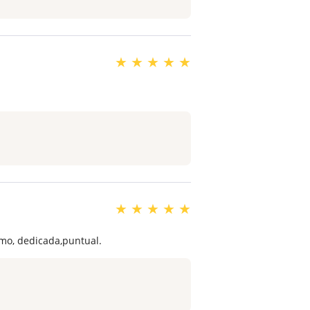
★
★
★
★
★
★
★
★
★
★
smo, dedicada,puntual.