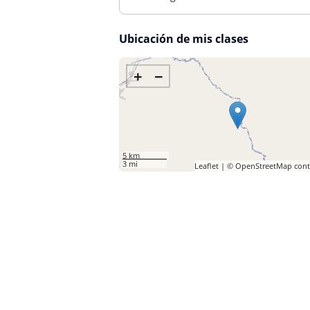
Ubicación de mis clases
+
−
5 km
3 mi
Leaflet
| ©
OpenStreetMap
cont