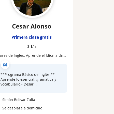
Cesar Alonso
Primera clase gratis
$
1
/h
lases de Inglés: Aprende el Idioma Universal a Tu Ritmo
**Programa Básico de Inglés:**-
Aprende lo esencial: gramática y
vocabulario.- Desar...
Simón Bolívar Zulia
Se desplaza a domicilio