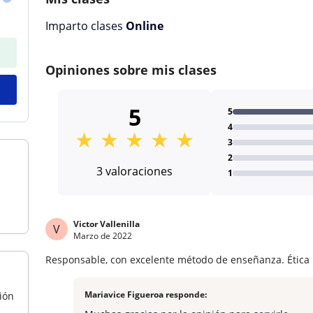
Imparto clases
Online
Opiniones sobre mis clases
5
5
4
★
★
★
★
★
3
2
3 valoraciones
1
Victor Vallenilla
V
Marzo de 2022
Responsable, con excelente método de enseñanza. Ética p
Mariavice Figueroa responde:
ión