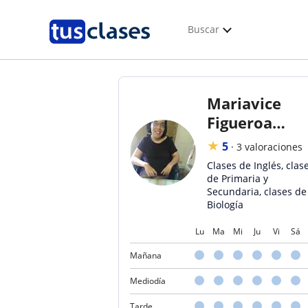
Buscar
Mariavice
Figueroa
Figueroa
★
5
·
3 valoraciones
Alarcón
Clases de Inglés, clas
de Primaria y
Secundaria, clases de
Biología
Lu
Ma
Mi
Ju
Vi
Sá
Mañana
Mediodía
Tarde