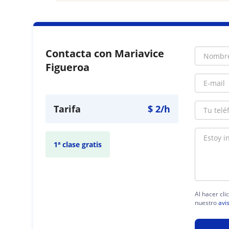
Contacta con Mariavice
Figueroa
Tarifa
$
2
/h
1ª clase gratis
Al hacer cli
nuestro
avi