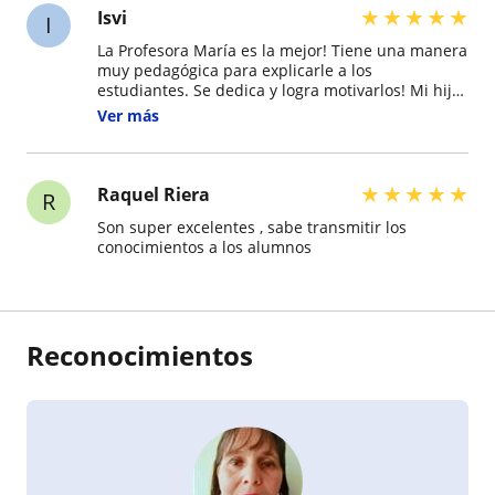
★
★
★
★
★
Isvi
I
La Profesora María es la mejor! Tiene una manera
muy pedagógica para explicarle a los
estudiantes. Se dedica y logra motivarlos! Mi hijo
en especial, logro pasar sus materias gracias a la
Ver más
dedicación de la profe! Dios la bendiga! La
recomiendo con los ojos cerrados!
★
★
★
★
★
Raquel Riera
R
Son super excelentes , sabe transmitir los
conocimientos a los alumnos
Reconocimientos