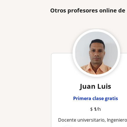
Otros profesores online d
Juan Luis
Primera clase gratis
$
1
/h
Docente universitario, Ingeniero civil. Imparto clases a nivel medio y superior (Física, mecánica estática, resistencia, e