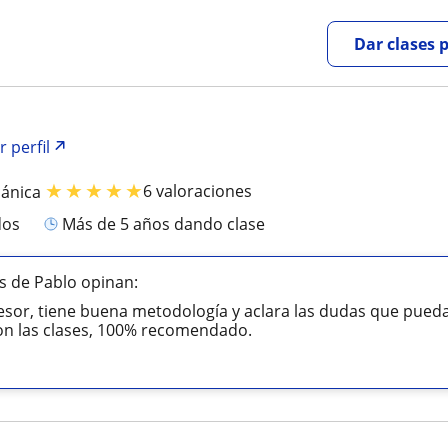
Dar clases 
r perfil
★
★
★
★
★
6 valoraciones
cánica
dos
más de 5 años dando clase
s de Pablo opinan:
esor, tiene buena metodología y aclara las dudas que pued
on las clases, 100% recomendado.