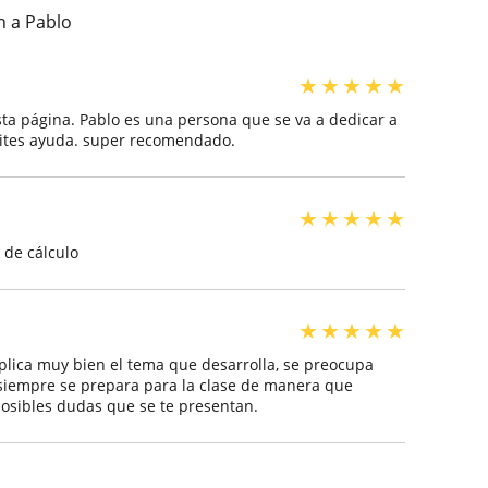
n a Pablo
★
★
★
★
★
sta página. Pablo es una persona que se va a dedicar a
sites ayuda. super recomendado.
★
★
★
★
★
 de cálculo
★
★
★
★
★
plica muy bien el tema que desarrolla, se preocupa
 siempre se prepara para la clase de manera que
osibles dudas que se te presentan.