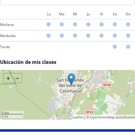
Lu
Ma
Mi
Ju
Vi
Sá
Do
Mañana
Mediodía
Tarde
Ubicación de mis clases
+
−
5 km
3 mi
Leaflet
| ©
OpenStreetMap
contributors