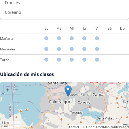
Francés
Coreano
Lu
Ma
Mi
Ju
Vi
Sá
Do
Mañana
Mediodía
Tarde
Ubicación de mis clases
+
−
5 km
3 mi
Leaflet
| ©
OpenStreetMap
contributors