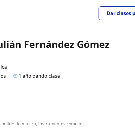
Dar clases 
Julián Fernández Gómez
ica
dos
1 año dando clase
s, online de musica, instrumentos como ini...