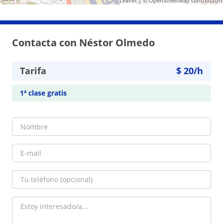
Leaflet
| ©
OpenStreetMap
contributors
Contacta con Néstor Olmedo
Tarifa
$
20
/h
1ª clase gratis