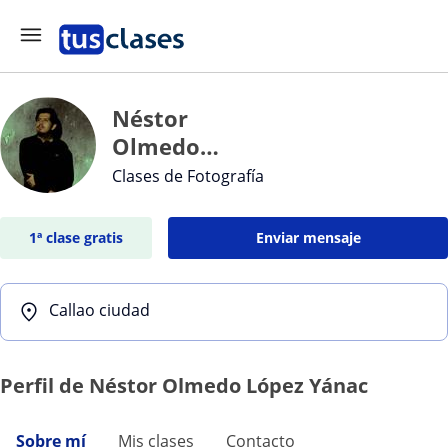
Néstor
Olmedo
López Yánac
Clases de Fotografía
1ª clase gratis
Enviar mensaje
Callao ciudad
Perfil de Néstor Olmedo López Yánac
Sobre mí
Mis clases
Contacto