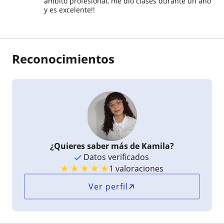
ámbito profesional, me dió clases durante un año
y es excelente!!
Reconocimientos
¿Quieres saber más de Kamila?
Datos verificados
★
★
★
★
★
1 valoraciones
Ver perfil