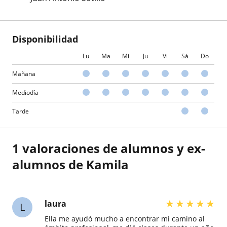
Disponibilidad
Lu
Ma
Mi
Ju
Vi
Sá
Do
Mañana
Mediodía
Tarde
1 valoraciones de alumnos y ex-
alumnos de Kamila
★
★
★
★
★
laura
L
Ella me ayudó mucho a encontrar mi camino al