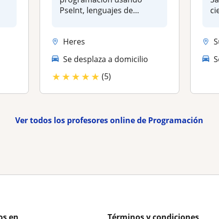
PseInt, lenguajes de
ci
Programación y uso y p...
co
Heres
S
Se desplaza a domicilio
S
★
★
★
★
★
(5)
Ver todos los profesores online de Programación
os en
Términos y condiciones