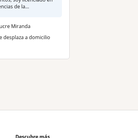
encias de la
cero con el uso de la 
mputación con 51...
¿Por qué este...
ucre Miranda
Aragua
e desplaza a domicilio
Se desplaza a domici
★
★
★
★
★
(5)
Descubre más