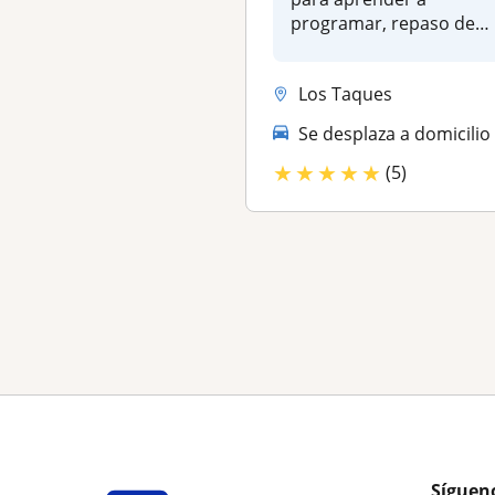
programar, repaso de
exámenes y resolución
de...
Los Taques
Se desplaza a domicilio
★
★
★
★
★
(5)
Síguen