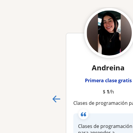
Andreina
Primera clase gratis
$
1
/h
Clases de programación para aprender a programar, repaso de exámenes y resolución de guías en Java, Php, Laravel,
Clases de programación
para aprender a