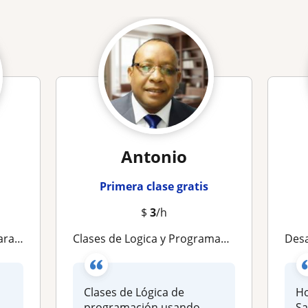
Antonio
Primera clase gratis
$
3
/h
 Python y más
Clases de Logica y Programación Php Laravel Codeigniter Java Javascript .Net C# C C Matlab Python PseInt
Desarro
Clases de Lógica de
Ho
programación usando
Sa