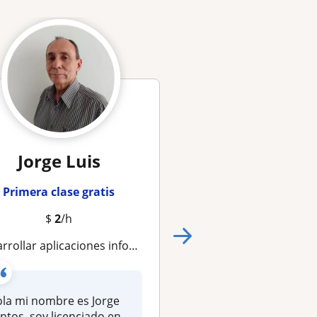
Jorge Luis
Euhen Alexa
Primera clase gratis
Primera clase gra
$
2
/h
$
20
/h
llar aplicaciones informáticas en lenguaje de programación COBOL
Curso Básico de Diseño y Desarrollo Web Full-Stack: con Node.js, React, PostgreSQL y Modelos Agénticos d
la mi nombre es Jorge
¡ Aprende a construi
ntos, soy licenciado en
aplicaciones web de