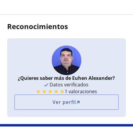
captar toda la información. Las clases se ejecutan
de manera pausada y se orientan tareas para
poner en práctica lo aprendido en cada lección.
Euhen es sumamente riguroso con el
cumplimiento y la puntualidad al impartir sus
Reconocimientos
clases. En resumen, lo recomiendo a otras
personas que quiera iniciarse en el mundo de la
edición de videos con Filmora.
¿Quieres saber más de Euhen Alexander?
Datos verificados
★
★
★
★
★
1 valoraciones
Ver perfil