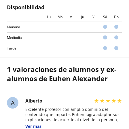
Disponibilidad
Lu
Ma
Mi
Ju
Vi
Sá
Do
Mañana
Mediodía
Tarde
1 valoraciones de alumnos y ex-
alumnos de Euhen Alexander
★
★
★
★
★
Alberto
A
Excelente profesor con amplio dominio del
contenido que imparte. Euhen logra adaptar sus
explicaciones de acuerdo al nivel de la persona,
permitiendo que uno como estudiante logre
Ver más