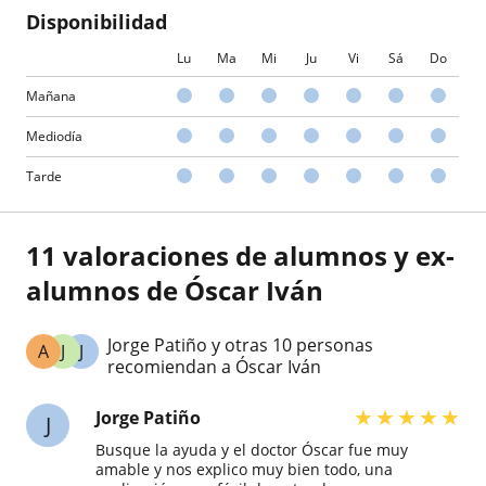
Disponibilidad
Lu
Ma
Mi
Ju
Vi
Sá
Do
Mañana
Mediodía
Tarde
11 valoraciones de alumnos y ex-
alumnos de Óscar Iván
Jorge Patiño y otras 10 personas
A
J
J
recomiendan a Óscar Iván
★
★
★
★
★
Jorge Patiño
J
Busque la ayuda y el doctor Óscar fue muy
amable y nos explico muy bien todo, una