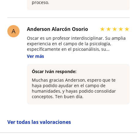
proceso.
★
★
★
★
★
Anderson Alarcón Osorio
A
Oscar es un profesor interdisciplinar. Su amplia
experiencia en el campo de la psicología,
específicamente en el psicoanálisis, su
conocimiento de la literatura y el dominio de las
Ver más
diferentes edades de la filosofía permite tener
una manera muy grata forma de abarcar los
diferentes temas de las sesiones. De hecho, las
Óscar Iván responde:
sesiones que más me gustaban eran aquellas
Muchas gracias Anderson, espero que te
que más reflejaban su dominio de diferentes
haya podido ayudar en el campo de
áreas. Comenzabamos un tema a partir de un
humanidades, y hayas podido consolidar
texto de literatura, y nos permitía ver cómo desde
conceptos. Ten buen día.
la ficción podemos abarcar conceptos e ideas
muy profundas desde otros ámbitos.
Ver todas las valoraciones