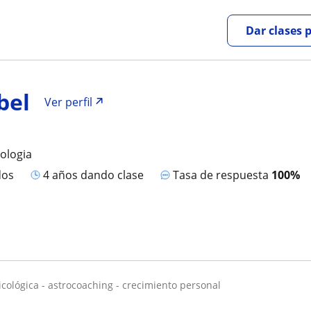
Dar clases 
bel
Ver perfil
cologia
dos
4 años dando clase
Tasa de respuesta
100%
sicológica - astrocoaching - crecimiento personal