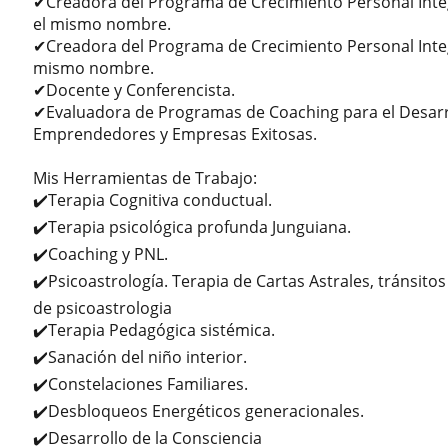
✔Creadora del Programa de Crecimiento Personal Integ
el mismo nombre.
✔Creadora del Programa de Crecimiento Personal Integr
mismo nombre.
✔Docente y Conferencista.
✔Evaluadora de Programas de Coaching para el Desarr
Emprendedores y Empresas Exitosas.
Mis Herramientas de Trabajo:
✔️Terapia Cognitiva conductual.
✔️Terapia psicológica profunda Junguiana.
✔️Coaching y PNL.
✔️Psicoastrología. Terapia de Cartas Astrales, tránsito
de psicoastrologia
✔️Terapia Pedagógica sistémica.
✔️Sanación del niño interior.
✔️Constelaciones Familiares.
✔️Desbloqueos Energéticos generacionales.
✔️Desarrollo de la Consciencia