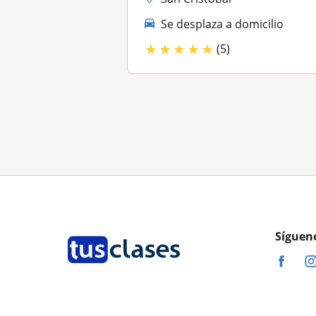
Se desplaza a domicilio
★
★
★
★
★
(5)
Síguen