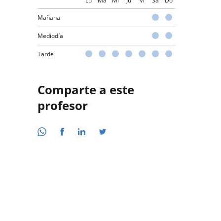
Lu
Ma
Mi
Ju
Vi
Sá
Do
Mañana
Mediodía
Tarde
Comparte a este
profesor