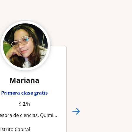
Mariana
Laura Ros
Primera clase gratis
Primera clase gra
$
2
/h
$
4
/h
sora de ciencias, Quimica y Matematicas
PROFE DE QUIMICA, FISICA Y MATEMATICAS DE SECUNDARIA Y
istrito Capital