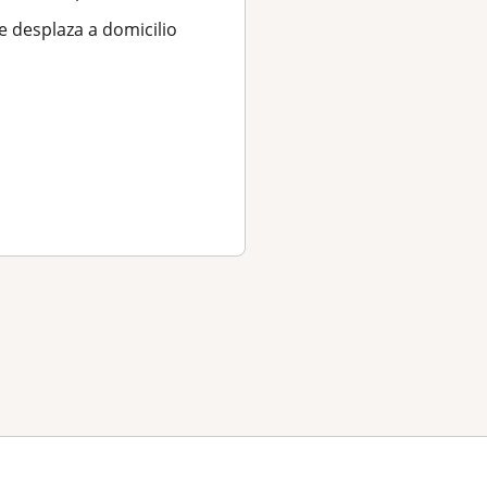
Graduada de Ingenie
e desplaza a domicilio
con especialización 
programa de capacit
docente. He...
San Cristóbal
Se desplaza a domici
★
★
★
★
★
(4,7)