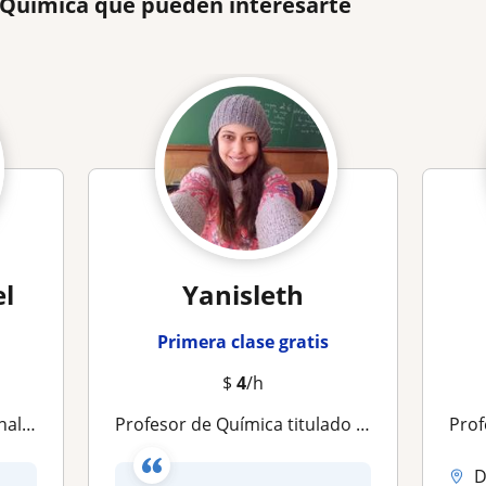
e Química que pueden interesarte
l
Yanisleth
Primera clase gratis
$
4
/h
a Química
Profesor de Química titulado en la UPEL
Profe
D