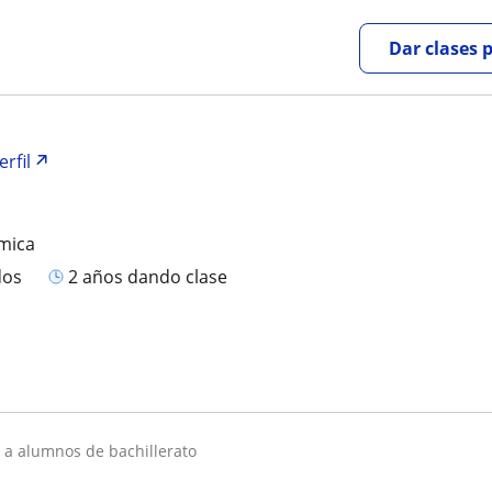
Dar clases 
erfil
mica
dos
2 años dando clase
a a alumnos de bachillerato