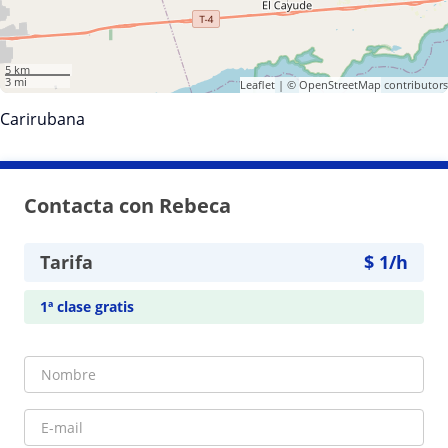
5 km
3 mi
Leaflet
| ©
OpenStreetMap
contributors
Carirubana
Contacta con Rebeca
Tarifa
$
1
/h
1ª clase gratis