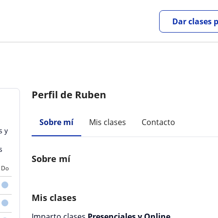
Dar clases 
Perfil de Ruben
Sobre mí
Mis clases
Contacto
s y
s
Sobre mí
Do
Mis clases
Imparto clases
Presenciales y Online