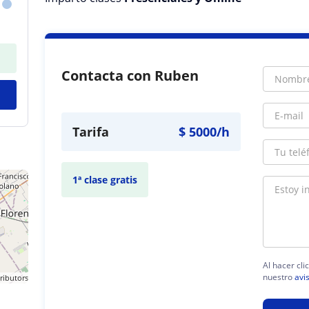
Contacta con Ruben
Tarifa
$
5000
/h
1ª clase gratis
Al hacer cli
nuestro
avi
ributors