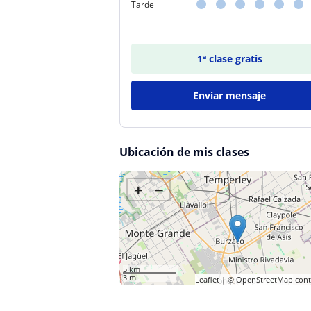
Tarde
1ª clase gratis
Enviar mensaje
Ubicación de mis clases
+
−
5 km
3 mi
Leaflet
| ©
OpenStreetMap
cont