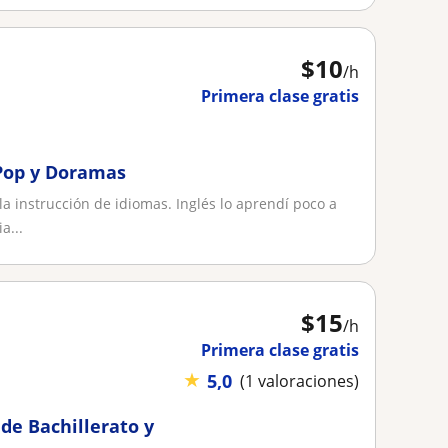
$
10
/h
Primera clase gratis
-Pop y Doramas
 instrucción de idiomas. Inglés lo aprendí poco a
a...
$
15
/h
Primera clase gratis
★
5,0
(1 valoraciones)
de Bachillerato y