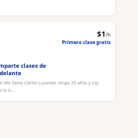
.
$
1
/h
Primera clase gratis
mparte clases de
adelante
a! Me llamo Carlos Luyando, tengo 20 años y soy
la U...