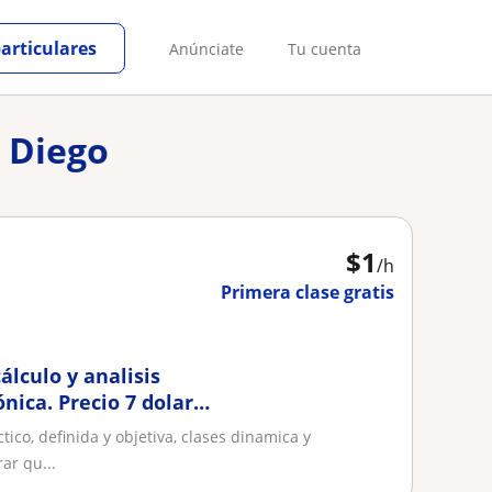
particulares
Anúnciate
Tu cuenta
n Diego
$
1
/h
Primera clase gratis
álculo y analisis
nica. Precio 7 dolares
ico, definida y objetiva, clases dinamica y
ar qu...