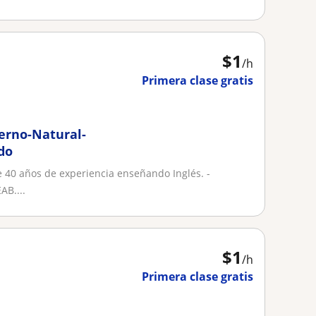
$
1
/h
Primera clase gratis
erno-Natural-
do
e 40 años de experiencia enseñando Inglés. -
AB....
$
1
/h
Primera clase gratis