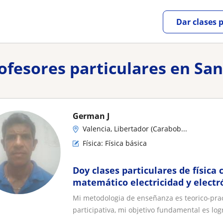
Dar clases 
rofesores particulares en Sa
German J
Valencia, Libertador (Carabob...
Física: Física básica
Doy clases particulares de física c
matemático electricidad y electró
por hora
Mi metodologia de enseñanza es teorico-pract
participativa, mi objetivo fundamental es logr