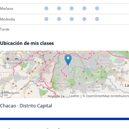
Mañana
Mediodía
Tarde
Ubicación de mis clases
+
−
5 km
3 mi
Leaflet
| ©
OpenStreetMap
contributors
Chacao
·
Distrito Capital