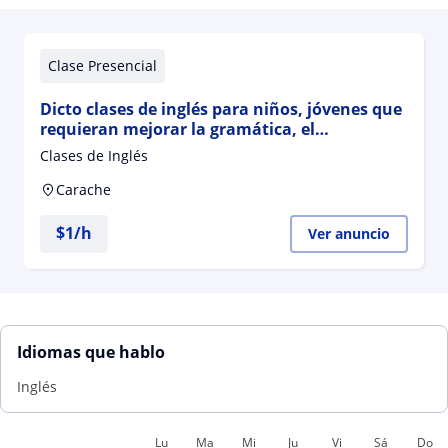
Clase Presencial
Dicto clases de inglés para niños, jóvenes que
requieran mejorar la gramática, el
vocabulario, la lectura en el idioma inglés
Clases de Inglés
Carache
$
1
/h
Ver anuncio
Idiomas que hablo
Inglés
Lu
Ma
Mi
Ju
Vi
Sá
Do