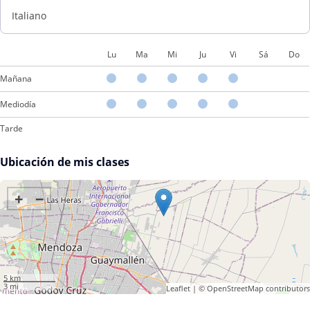
Italiano
Lu
Ma
Mi
Ju
Vi
Sá
Do
Mañana
Mediodía
Tarde
Ubicación de mis clases
+
−
5 km
3 mi
Leaflet
| ©
OpenStreetMap
contributors