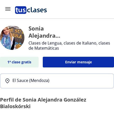
Sonia
Alejandra
González
Clases de Lengua, clases de Italiano, clases
de Matemáticas
Bialoskórski
1ª clase gratis
Enviar mensaje
El Sauce (Mendoza)
Perfil de Sonia Alejandra González
Bialoskórski