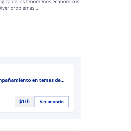
 lógica de los fenómenos económicos
olver problemas...
compañamiento en temas de
$
1
/h
Ver anuncio