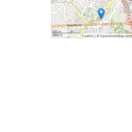
500 m
3000 ft
Leaflet
| ©
OpenStreetMap
cont