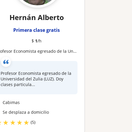
Hernán Alberto
Primera clase gratis
$
1
/h
esor Economista egresado de la Universidad del Zulia (LUZ). Doy clases particulares Online de cualquier asignatura o curso relacionado con Economía, tanto a nivel de pregrado como de postgrado
Profesor Economista egresado de la
Universidad del Zulia (LUZ). Doy
clases particula...
Cabimas
Se desplaza a domicilio
★
★
★
★
★
(5)