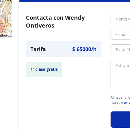
Contacta con Wendy
Ontiveros
ributors
Tarifa
$
65000
/h
1ª clase gratis
Al hacer cli
nuestro
avi