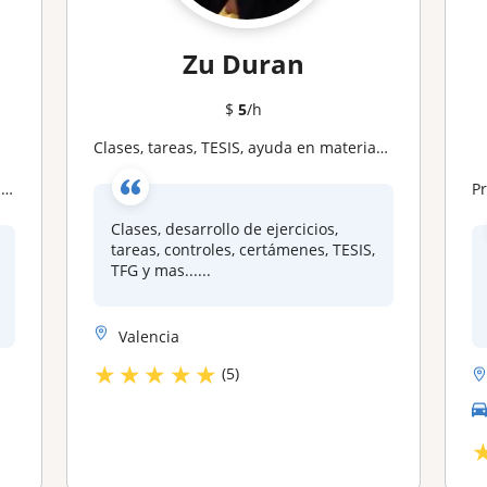
Zu Duran
$
5
/h
Clases, tareas, TESIS, ayuda en materias de Economia y Empresa
!
Prof
Clases, desarrollo de ejercicios,
tareas, controles, certámenes, TESIS,
TFG y mas......
Valencia
★
★
★
★
★
(5)