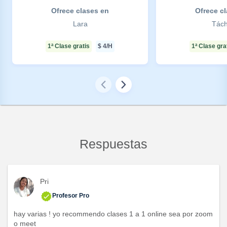
Ofrece clases en
Ofrece c
Lara
Tách
1ª Clase gratis
$
4
/H
1ª Clase gra
Respuestas
Pri
Profesor Pro
hay varias ! yo recommendo clases 1 a 1 online sea por zoom
o meet