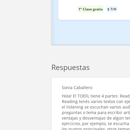
1ª Clase gratis
$
7
/H
Respuestas
Sonia Caballero
Hola! El TOEFL tiene 4 partes: Readi
Reading tenés varios textos con eje
el listening se escuchan varios aud
preguntas o tema para escribir artí
ventajas y desventajas de algún te
ejercicios, por ejemplo, se escuc
los puntos principales, otros tem