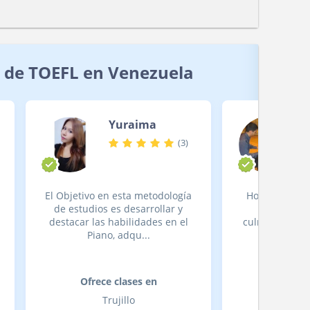
 de TOEFL en Venezuela
Yuraima
(
3
)
El Objetivo en esta metodología
Hola! soy Yoh
de estudios es desarrollar y
Rosa, actu
destacar las habilidades en el
culminando mi
Piano, adqu...
Música Eje
Ofrece clases en
Ofrece
Trujillo
Distri