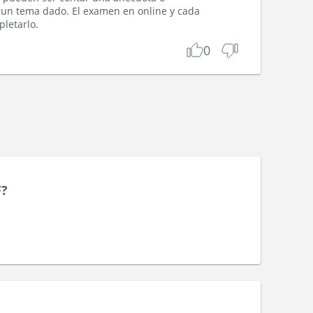
e un tema dado. El examen en online y cada
pletarlo.
0
s
F?