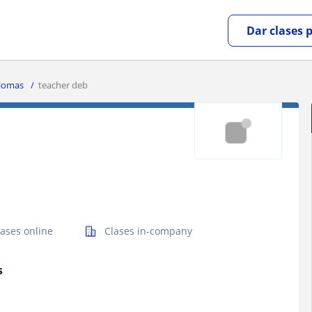
Dar clases 
iomas
teacher deb
lases online
Clases in-company
s