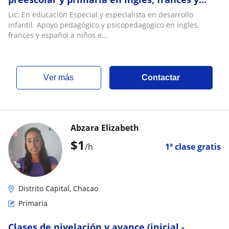
español
Lic. En educación Especial y especialista en desarrollo
infantil. Apoyo pedagógico y psicopedagogico en ingles,
frances y español a niños e...
ver más
Contactar
Abzara Elizabeth
$
1
/h
1ª clase gratis
Distrito Capital, Chacao
Primaria
Clases de nivelación y avance (inicial -