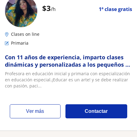
$
3
/h
1ª clase gratis
Clases on line
Primaria
Con 11 años de experiencia, imparto clases
dinámicas y personalizadas a los pequeños de
la casa. ¡Aprenderemos divirtiéndonos!
Profesora en educación inicial y primaria con especialización
en educación especial.¡Educar es un arte! y se debe realizar
con pasión, paci...
ver más
Contactar