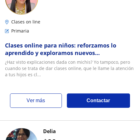
Clases on line
Primaria
Clases online para niños: reforzamos lo
aprendido y exploramos nuevos
conocimientos con cariño y estructura
¿Haz visto explicaciones dada con michis? Yo tampoco, pero
cuando se trata de dar clases online, que le llame la atención
a tus hijos es cl...
ver más
Contactar
Delia