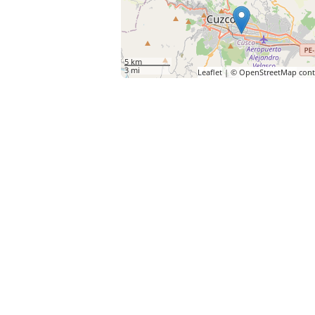
5 km
3 mi
Leaflet
| ©
OpenStreetMap
cont