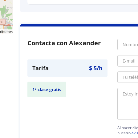
ributors
Contacta con Alexander
Tarifa
$
5
/h
1ª clase gratis
Al hacer cli
nuestro
avi