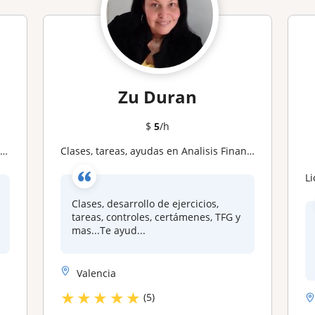
Zu Duran
$
5
/h
s
Clases, tareas, ayudas en Analisis Financiero
L
Clases, desarrollo de ejercicios,
tareas, controles, certámenes, TFG y
mas...Te ayud...
Valencia
★
★
★
★
★
(5)