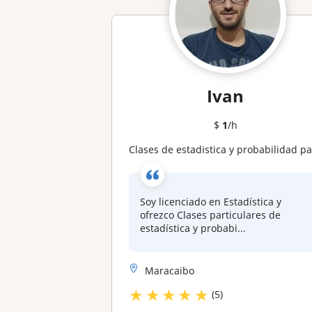
Ivan
$
1
/h
Clases de estadistica y probabilidad para todos los nivele
Soy licenciado en Estadística y
ofrezco Clases particulares de
estadística y probabi...
Maracaibo
★
★
★
★
★
(5)