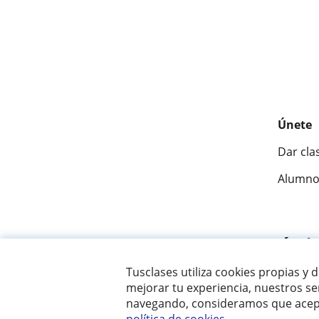
Únete
Dar cla
Alumno
Fantásti
Tusclases utiliza cookies propias y 
mejorar tu experiencia, nuestros ser
© 2007 - 2026 Tusclases.com.ve
navegando, consideramos que acept