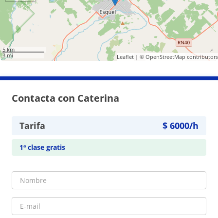
5 km
3 mi
Leaflet
| ©
OpenStreetMap
contributors
Contacta con Caterina
Tarifa
$
6000
/h
1ª clase gratis