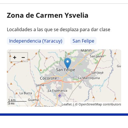
Zona de Carmen Ysvelia
Localidades a las que se desplaza para dar clase
Independencia (Yaracuy)
San Felipe
+
−
5 km
3 mi
Leaflet
| ©
OpenStreetMap
contributors