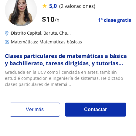
★
5,0
(2 valoraciones)
$
10
/h
1ª clase gratis
Distrito Capital, Baruta, Cha...
Matemáticas: Matemáticas básicas
Clases particulares de matemáticas a básica
y bachillerato, tareas dirigidas, y tutorías
para niños hasta 8vo grado
Graduada en la UCV como licenciada en artes, también
estudié computación e ingeniería de sistemas. He dictado
clases particulares de matemá...
ver más
Contactar