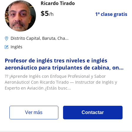
Ricardo Tirado
$
5
/h
1ª clase gratis
Distrito Capital, Baruta, Cha...
Inglés
Profesor de inglés tres niveles e inglés
aeronáutico para tripulantes de cabina, on
line y a domicilio
?? ¡Aprende Inglés con Enfoque Profesional y Sabor
Aeronáutico! Con Ricardo Tirado — Instructor de Inglés y
Experto en Aviación ¿Estás busc...
ver más
Contactar