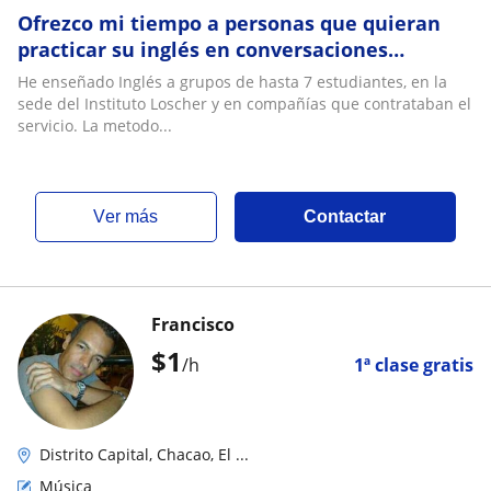
Ofrezco mi tiempo a personas que quieran
practicar su inglés en conversaciones
cotidianas con temas variados escogidos por
He enseñado Inglés a grupos de hasta 7 estudiantes, en la
ambos
sede del Instituto Loscher y en compañías que contrataban el
servicio. La metodo...
ver más
Contactar
Francisco
$
1
/h
1ª clase gratis
Distrito Capital, Chacao, El ...
Música