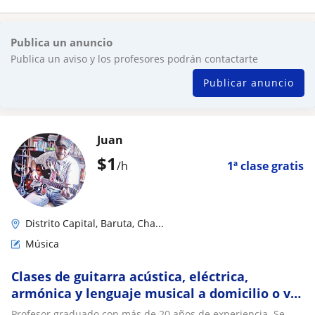
Publica un anuncio
Publica un aviso y los profesores podrán contactarte
Publicar anuncio
Juan
$
1
/h
1ª clase gratis
Distrito Capital, Baruta, Cha...
Música
Clases de guitarra acústica, eléctrica,
armónica y lenguaje musical a domicilio o vía
online
Profesor graduado con más de 20 años de experiencia. Se