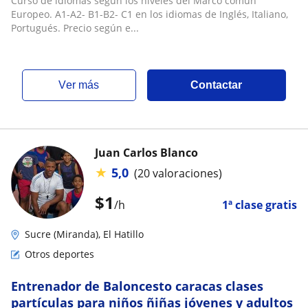
Curso de idiomas según los niveles del Marco común
Europeo. A1-A2- B1-B2- C1 en los idiomas de Inglés, Italiano,
Portugués. Precio según e...
ver más
Contactar
Juan Carlos Blanco
★
5,0
(20 valoraciones)
$
1
/h
1ª clase gratis
Sucre (Miranda), El Hatillo
Otros deportes
Entrenador de Baloncesto caracas clases
partículas para niños ñiñas jóvenes y adultos