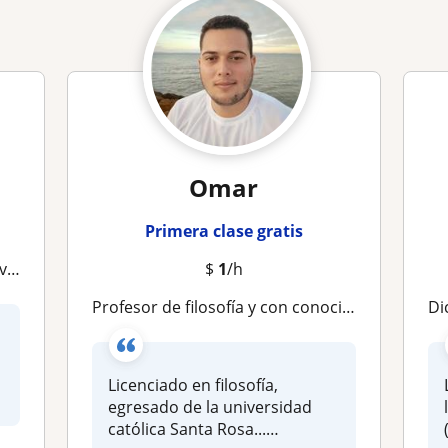
Omar
Primera clase gratis
lma
$
1
/h
Profesor de filosofía y con conocimiento en diversas áreas humanísticas (historia, ética) para niños, adolescentes y adultos
Dic
Licenciado en filosofía,
egresado de la universidad
católica Santa Rosa...