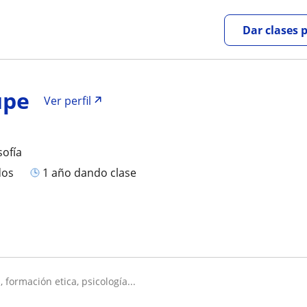
Dar clases 
upe
Ver perfil
sofía
dos
1 año dando clase
, formación etica, psicología...