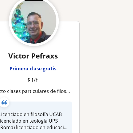
Victor Pefraxs
Primera clase gratis
$
1
/h
to clases particulares de filosofía historia política metodología de la investigación
Licenciado en filosofía UCAB
licenciado en teología UPS
(Roma) licenciado en educaci...