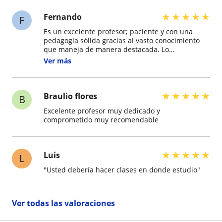
★
★
★
★
★
Fernando
F
Es un excelente profesor; paciente y con una
pedagogía sólida gracias al vasto conocimiento
que maneja de manera destacada. Lo
recomendaría totalmente para tomar sus clases;
Ver más
no está demás decir que sería un muy buen
profesor en cualquier cátedra universitaria del
área que oferta en este portal.
★
★
★
★
★
Braulio flores
B
Excelente profesor muy dedicado y
comprometido muy recomendable
★
★
★
★
★
Luis
L
"Usted debería hacer clases en donde estudio"
Ver todas las valoraciones