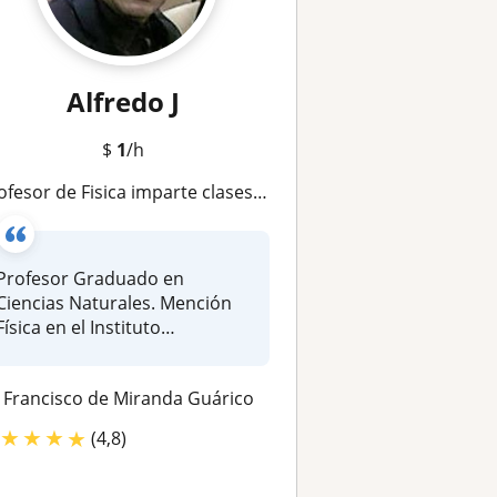
Alfredo J
$
1
/h
sor de Fisica imparte clases y orientación en la interpretación y resolución de problemas propuestos de Física
Profesor Graduado en
Ciencias Naturales. Mención
Física en el Instituto
Pedagógico d...
Francisco de Miranda Guárico
★
★
★
★
(4,8)