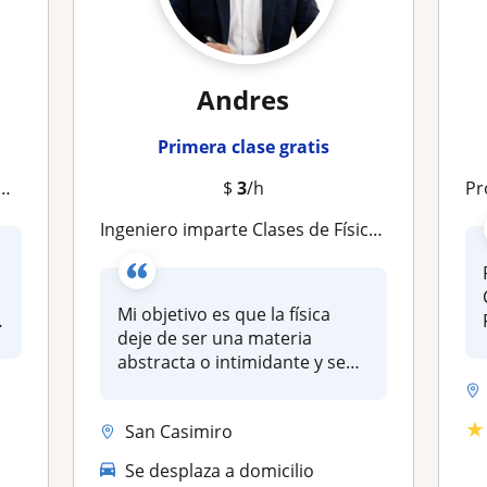
Andres
Primera clase gratis
$
3
/h
Profe
Ingeniero imparte Clases de Física de Bachillerato | Método Práctico y Resolución de Ejercicios Paso a Paso (Online)
Mi objetivo es que la física
deje de ser una materia
abstracta o intimidante y se
co...
★
San Casimiro
Se desplaza a domicilio