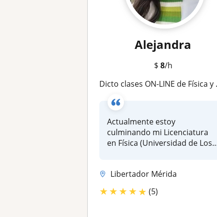
Alejandra
$
8
/h
Dicto clases ON-LINE de Física y Matemáticas. Te apoyo con la resolución de ejercicios
Actualmente estoy
culminando mi Licenciatura
en Física (Universidad de Los
Andes)Ten...
Libertador Mérida
★
★
★
★
★
(5)