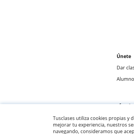
Únete
Dar cla
Alumno
Fantásti
Tusclases utiliza cookies propias y 
mejorar tu experiencia, nuestros ser
© 2007 - 2026 Tusclases.com.ve
navegando, consideramos que acept