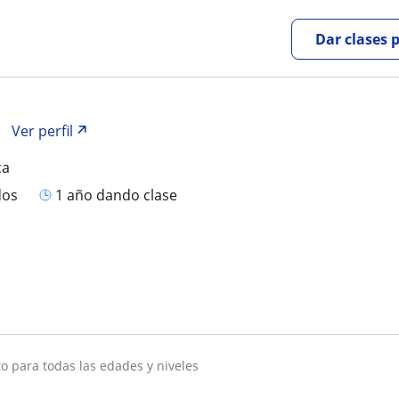
Dar clases 
Ver perfil
ca
dos
1 año dando clase
pto para todas las edades y niveles