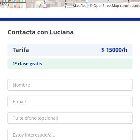
100 m
500 ft
Leaflet
| ©
OpenStreetMap
contributors
Contacta con Luciana
Tarifa
$
15000
/h
1ª clase gratis