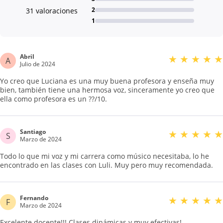
2
31 valoraciones
1
Abril
★
★
★
★
★
A
Julio de 2024
Yo creo que Luciana es una muy buena profesora y enseña muy
bien, también tiene una hermosa voz, sinceramente yo creo que
ella como profesora es un ??/10.
Santiago
★
★
★
★
★
S
Marzo de 2024
Todo lo que mi voz y mi carrera como músico necesitaba, lo he
encontrado en las clases con Luli. Muy pero muy recomendada.
Fernando
★
★
★
★
★
F
Marzo de 2024
Excelente docente!!! Clases dinámicas y muy efectivas!