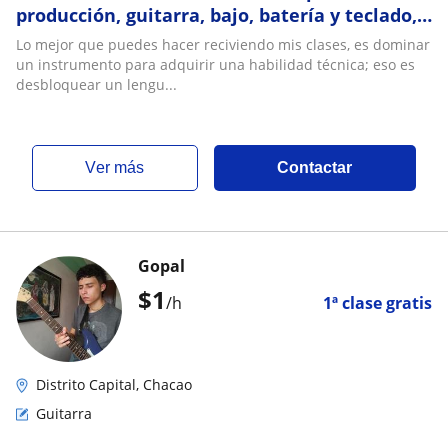
producción, guitarra, bajo, batería y teclado,
a domicilio o por internet
Lo mejor que puedes hacer reciviendo mis clases, es dominar
un instrumento para adquirir una habilidad técnica; eso es
desbloquear un lengu...
ver más
Contactar
Gopal
$
1
/h
1ª clase gratis
Distrito Capital, Chacao
Guitarra