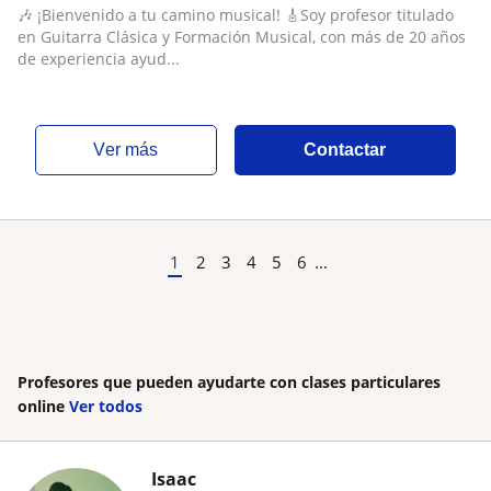
Conservatorio de Música
🎶 ¡Bienvenido a tu camino musical! 🎸Soy profesor titulado
en Guitarra Clásica y Formación Musical, con más de 20 años
de experiencia ayud...
ver más
Contactar
1
2
3
4
5
6
...
Profesores que pueden ayudarte con clases particulares
online
Ver todos
Isaac