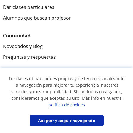
Dar clases particulares
Alumnos que buscan profesor
Comunidad
Novedades y Blog
Preguntas y respuestas
Tusclases utiliza cookies propias y de terceros, analizando
Fantástica
★★★★★
9,5/10
la navegación para mejorar tu experiencia, nuestros
servicios y mostrar publicidad. Si continúas navegando,
305915
opiniones de alumnos
consideramos que aceptas su uso. Más info en nuestra
política de cookies
© 2007 - 2026 Tusclases.com.ve
Filtrar
Guardar búsqueda
Aceptar y seguir navegando
Mapa web:
Profesores particulares