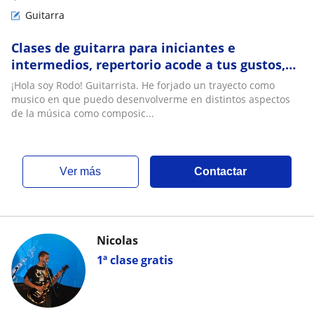
Guitarra
Clases de guitarra para iniciantes e
intermedios, repertorio acode a tus gustos,
armonía e improvisación para iniciantes e
¡Hola soy Rodo! Guitarrista. He forjado un trayecto como
intermedios
musico en que puedo desenvolverme en distintos aspectos
de la música como composic...
ver más
Contactar
Nicolas
1ª clase gratis