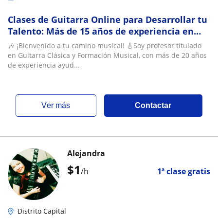
Clases de Guitarra Online para Desarrollar tu
Talento: Más de 15 años de experiencia en
Conservatorio de Música
🎶 ¡Bienvenido a tu camino musical! 🎸Soy profesor titulado
en Guitarra Clásica y Formación Musical, con más de 20 años
de experiencia ayud...
ver más
Contactar
Alejandra
$
1
/h
1ª clase gratis
Distrito Capital