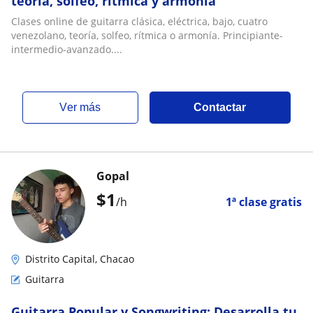
teoría, solfeo, rítmica y armonía
Clases online de guitarra clásica, eléctrica, bajo, cuatro
venezolano, teoría, solfeo, rítmica o armonía. Principiante-
intermedio-avanzado....
ver más
Contactar
Gopal
$
1
/h
1ª clase gratis
Distrito Capital, Chacao
Guitarra
Guitarra Popular y Songwriting: Desarrolla tu