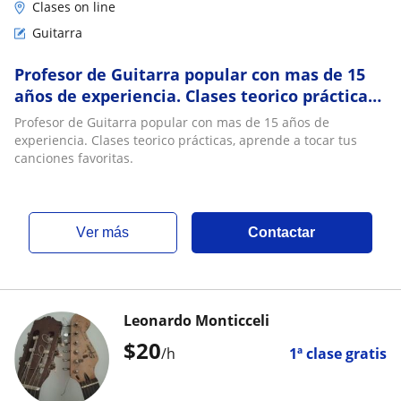
Clases on line
Guitarra
Profesor de Guitarra popular con mas de 15
años de experiencia. Clases teorico prácticas,
aprende a tocar tus canciones favoritas
Profesor de Guitarra popular con mas de 15 años de
experiencia. Clases teorico prácticas, aprende a tocar tus
canciones favoritas.
ver más
Contactar
Leonardo Monticceli
$
20
/h
1ª clase gratis