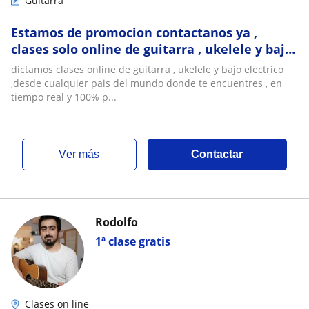
Guitarra
Estamos de promocion contactanos ya ,
clases solo online de guitarra , ukelele y bajo
electrico, método dinámico en tiempo real y
dictamos clases online de guitarra , ukelele y bajo electrico
personalizado
,desde cualquier pais del mundo donde te encuentres , en
tiempo real y 100% p...
ver más
Contactar
Rodolfo
1ª clase gratis
Clases on line