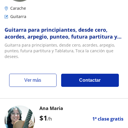
Carache
Guitarra
Guitarra para principiantes, desde cero,
acordes, arpegio, punteo, futura partitura y
Tablatura, Toca la canción que desees
Guitarra para principiantes, desde cero, acordes, arpegio,
punteo, futura partitura y Tablatura, Toca la canción que
desees.
ver más
Contactar
Ana Maria
$
1
/h
1ª clase gratis