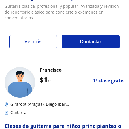
para concierto o exámenes en conversatorios
Guitarra clásica, profesional y popular. Avanzada y revisión
de repertorio clásico para concierto o exámenes en
conversatorios
ver más
Contactar
Francisco
$
1
/h
1ª clase gratis
Girardot (Aragua), Diego Ibar...
Guitarra
Clases de guitarra para niños principiantes o