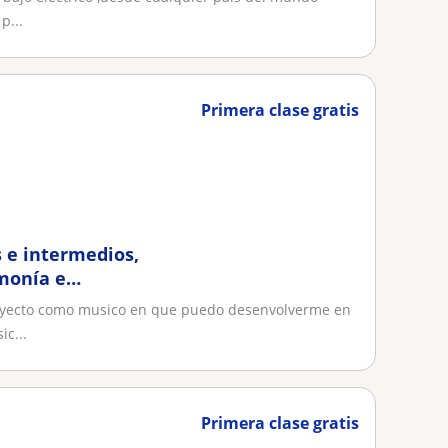
p...
Primera clase gratis
s e intermedios,
rmonía e
intermedios
trayecto como musico en que puedo desenvolverme en
c...
Primera clase gratis