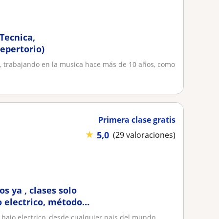
 Tecnica,
epertorio)
or, trabajando en la musica hace más de 10 años, como
Primera clase gratis
★
5,0
(29 valoraciones)
 ya , clases solo
o electrico, método
nalizado
y bajo electrico ,desde cualquier pais del mundo