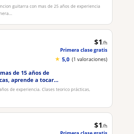
cion guitarra con mas de 25 años de experiencia
nera...
$
1
/h
Primera clase gratis
★
5,0
(1 valoraciones)
 mas de 15 años de
icas, aprende a tocar
ños de experiencia. Clases teorico prácticas,
$
1
/h
Primera clase gratis