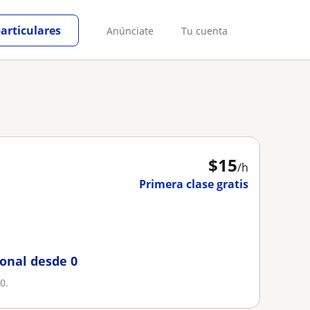
particulares
Anúnciate
Tu cuenta
$
15
/h
Primera clase gratis
ional desde 0
0.