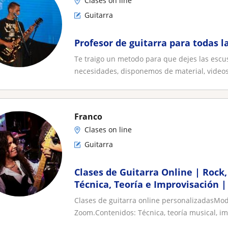
Clases on line
Guitarra
Profesor de guitarra para todas l
Te traigo un metodo para que dejes las escu
necesidades, disponemos de material, videos 
Franco
Clases on line
Guitarra
Clases de Guitarra Online | Rock,
Técnica, Teoría e Improvisación |
Clases de guitarra online personalizadasModa
Zoom.Contenidos: Técnica, teoría musical, im.