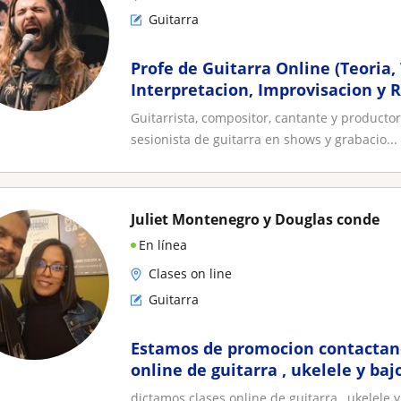
Guitarra
Profe de Guitarra Online (Teoria,
Interpretacion, Improvisacion y R
Guitarrista, compositor, cantante y product
sesionista de guitarra en shows y grabacio...
Juliet Montenegro y Douglas conde
En línea
Clases on line
Guitarra
Estamos de promocion contactanos
online de guitarra , ukelele y baj
dinámico en tiempo real y perso
dictamos clases online de guitarra , ukelele 