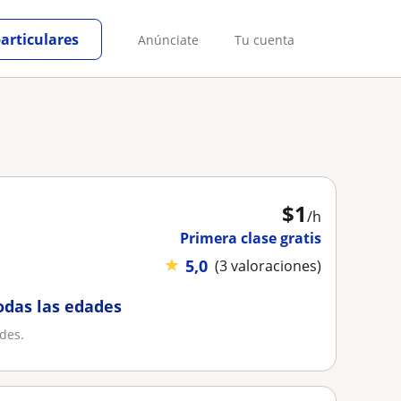
particulares
Anúnciate
Tu cuenta
$
1
/h
Primera clase gratis
★
5,0
(3 valoraciones)
todas las edades
ades.