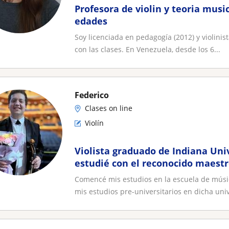
Profesora de violin y teoria music
edades
Soy licenciada en pedagogía (2012) y violini
con las clases. En Venezuela, desde los 6...
Federico
Clases on line
Violín
Violista graduado de Indiana Uni
estudié con el reconocido maestr
actualmente estoy terminando m
Comencé mis estudios en la escuela de músi
con Marc Sabbah
mis estudios pre-universitarios en dicha univ