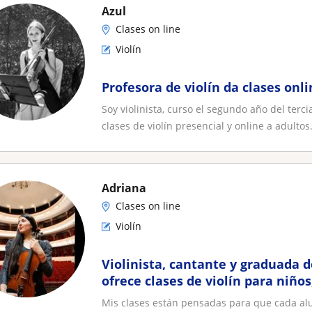
Azul
Clases on line
Violín
Profesora de violín da clases onl
Soy violinista, curso el segundo año del ter
clases de violín presencial y online a adultos.
Adriana
Clases on line
Violín
Violinista, cantante y graduada 
ofrece clases de violín para niños
con un método adaptado a c
Mis clases están pensadas para que cada alum