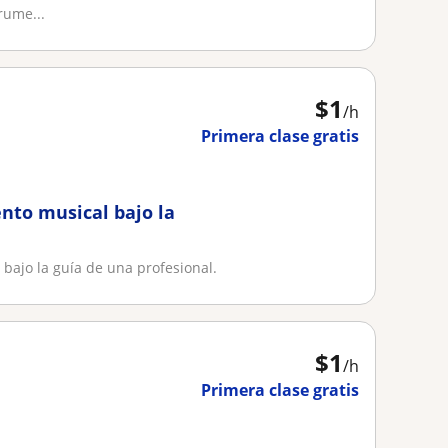
rume...
$
1
/h
Primera clase gratis
ento musical bajo la
l bajo la guía de una profesional.
$
1
/h
Primera clase gratis