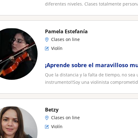
diferentes niveles. Clases totalmente persona
Pamela Estefanía
Clases on line
Violín
¡Aprende sobre el maravilloso mu
Que la distancia y la falta de tiempo, no se
instrumento!!Soy una violinista comprometida
Betzy
Clases on line
Violín