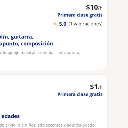
$
10
/h
Primera clase gratis
★
5,0
(1 valoraciones)
lín, guitarra,
rapunto, composición
ra, lenguaje musical, armonía, contrapunto,
$
1
/h
Primera clase gratis
s edades
 el violin a niños, adolescentes y adultos puedo