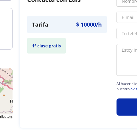
Tarifa
$
10000
/h
1ª clase gratis
Al hacer cli
nuestro
avi
ributors