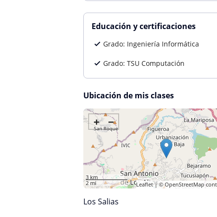
Educación y certificaciones
Grado: Ingeniería Informática
Grado: TSU Computación
Ubicación de mis clases
+
−
3 km
2 mi
Leaflet
| ©
OpenStreetMap
cont
Los Salias