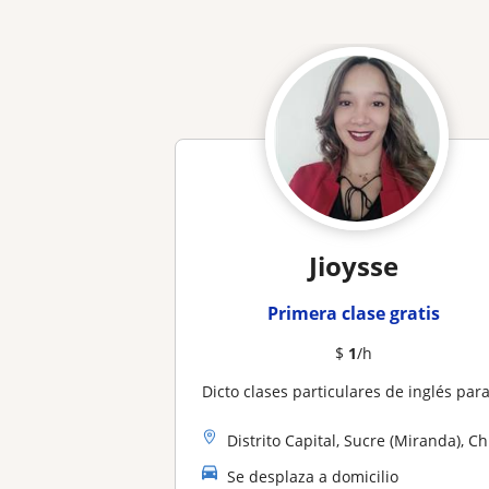
Jioysse
Primera clase gratis
$
1
/h
Dicto clases particulares de inglés para niños, jóvenes y adultos, diferentes niveles, presencial y onlin
Distrito Capital, Sucre (Miranda), Chacao, Baruta
Se desplaza a domicilio