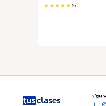
★
★
★
★
★
(4)
Síguen