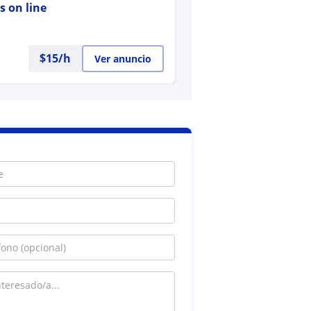
s on line
$
15
/h
Ver anuncio