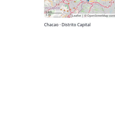
5 km
3 mi
Leaflet
| ©
OpenStreetMap
cont
Chacao
·
Distrito Capital