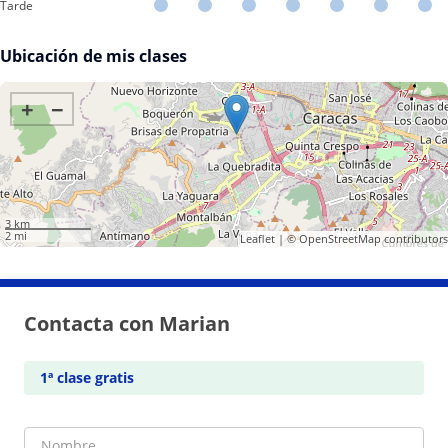
Tarde
Ubicación de mis clases
+
−
3 km
2 mi
Leaflet
| ©
OpenStreetMap
contributors
Contacta con Marian
1ª clase gratis