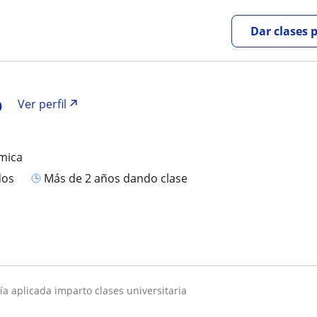
Dar clases 
o
Ver perfil
mica
dos
más de 2 años dando clase
gía aplicada imparto clases universitaria