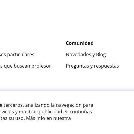
Comunidad
ses particulares
Novedades y Blog
s que buscan profesor
Preguntas y respuestas
ca
9,5/10
★★★★★
9,5/10
305883
opinion
de terceros, analizando la navegación para
vicios y mostrar publicidad. Si continúas
as su uso. Más info en nuestra