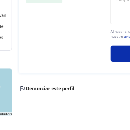
Iván
de
Al hacer cli
nuestro
avi
es
Denunciar este perfil
ributors