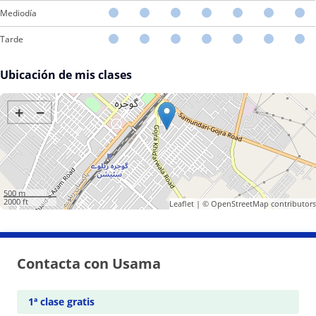
Mediodía
Tarde
Ubicación de mis clases
+
−
500 m
2000 ft
Leaflet
| ©
OpenStreetMap
contributors
Contacta con Usama
1ª clase gratis