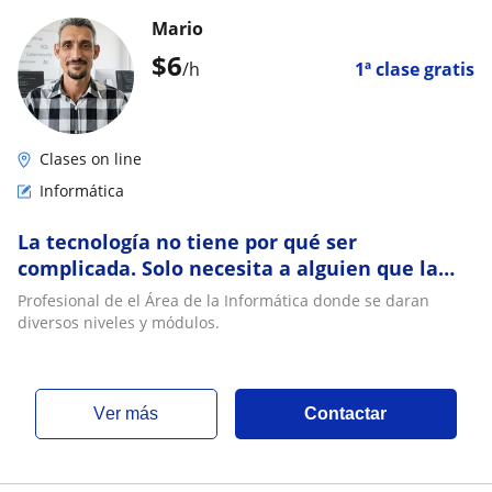
Mario
$
6
/h
1ª clase gratis
Clases on line
Informática
La tecnología no tiene por qué ser
complicada. Solo necesita a alguien que la
sepa explicar
Profesional de el Área de la Informática donde se daran
diversos niveles y módulos.
ver más
Contactar