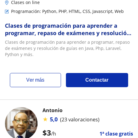
Clases on line
Programación: Python, PHP, HTML, CSS, Javascript, Web
Clases de programación para aprender a
programar, repaso de exámenes y resolución
de guías en Java, Php, Laravel, Python y más
Clases de programación para aprender a programar, repaso
de exámenes y resolución de guías en Java, Php, Laravel,
Python y más.
ver más
Contactar
Antonio
★
5,0
(23 valoraciones)
$
3
/h
1ª clase gratis