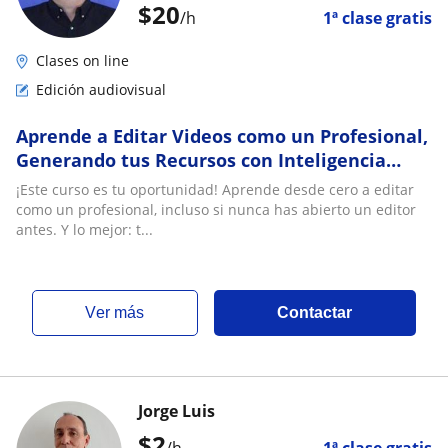
$
20
/h
1ª clase gratis
Clases on line
Edición audiovisual
Aprende a Editar Videos como un Profesional,
Generando tus Recursos con Inteligencia
Artificial - Curso Online Básico – 30 horas)
¡Este curso es tu oportunidad! Aprende desde cero a editar
como un profesional, incluso si nunca has abierto un editor
antes. Y lo mejor: t...
ver más
Contactar
Jorge Luis
$
2