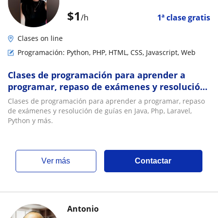
$
1
/h
1ª clase gratis
Clases on line
Programación: Python, PHP, HTML, CSS, Javascript, Web
Clases de programación para aprender a
programar, repaso de exámenes y resolución
de guías en Java, Php, Laravel, Python y más
Clases de programación para aprender a programar, repaso
de exámenes y resolución de guías en Java, Php, Laravel,
Python y más.
ver más
Contactar
Antonio