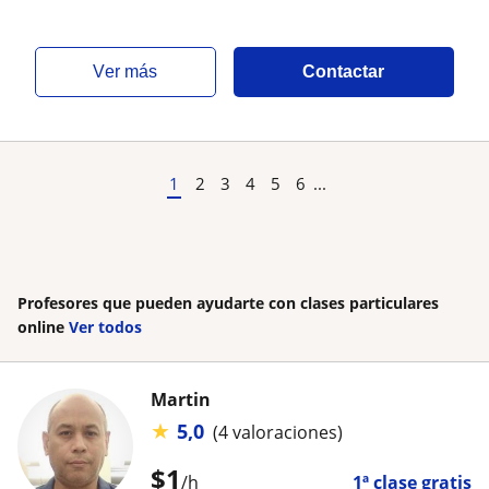
ver más
Contactar
1
2
3
4
5
6
...
Profesores que pueden ayudarte con clases particulares
online
Ver todos
Martin
★
5,0
(4 valoraciones)
$
1
/h
1ª clase gratis