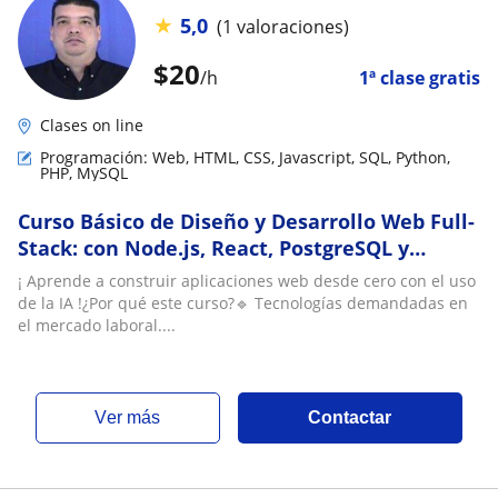
★
5,0
(1 valoraciones)
$
20
/h
1ª clase gratis
Clases on line
Programación: Web, HTML, CSS, Javascript, SQL, Python,
PHP, MySQL
Curso Básico de Diseño y Desarrollo Web Full-
Stack: con Node.js, React, PostgreSQL y
Modelos Agénticos de Inteligencia Artificial
¡ Aprende a construir aplicaciones web desde cero con el uso
de la IA !¿Por qué este curso?🔹 Tecnologías demandadas en
el mercado laboral....
ver más
Contactar