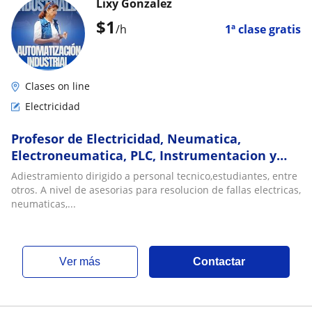
Lixy Gonzalez
$
1
/h
1ª clase gratis
Clases on line
Electricidad
Profesor de Electricidad, Neumatica,
Electroneumatica, PLC, Instrumentacion y
Control
Adiestramiento dirigido a personal tecnico,estudiantes, entre
otros. A nivel de asesorias para resolucion de fallas electricas,
neumaticas,...
ver más
Contactar