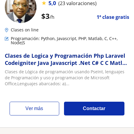
★
5,0
(23 valoraciones)
$
3
/h
1ª clase gratis
Clases on line
Programación: Python, Javascript, PHP, Matlab, C, C++,
NodeJS
Clases de Logica y Programación Php Laravel
Codeigniter Java Javascript .Net C# C C Matlab
Python PseInt
Clases de Lógica de programación usando PseInt, lenguajes
de Programación y uso y programacion de Microsoft
Office,Lenguajes abarcados: a)...
ver más
Contactar