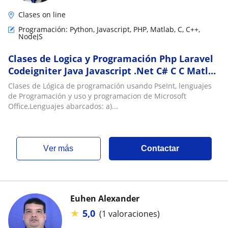
Clases on line
Programación: Python, Javascript, PHP, Matlab, C, C++,
NodeJS
Clases de Logica y Programación Php Laravel
Codeigniter Java Javascript .Net C# C C Matlab
Python PseInt
Clases de Lógica de programación usando PseInt, lenguajes
de Programación y uso y programacion de Microsoft
Office,Lenguajes abarcados: a)...
ver más
Contactar
Euhen Alexander
★
5,0
(1 valoraciones)