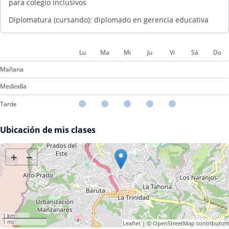
para colegio inclusivos
Diplomatura (cursando): diplomado en gerencia educativa
Lu
Ma
Mi
Ju
Vi
Sá
Do
Mañana
Mediodía
Tarde
Ubicación de mis clases
+
−
1 km
1 mi
Leaflet
| ©
OpenStreetMap
contributors