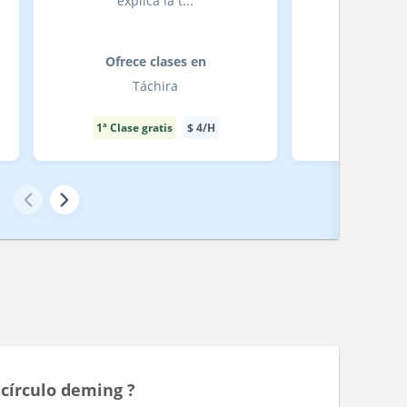
explica la t...
Clases di
Ofrece clases en
Ofrece
Táchira
Mi
1ª Clase gratis
$
4
/H
1ª Clase g
s
círculo deming ?