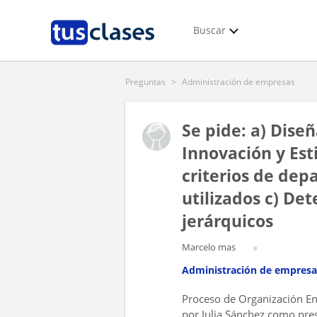
Buscar
Preguntas
>
Administración de empresas
Se pide: a) Dise
Innovación y Esti
criterios de dep
utilizados c) Det
jerárquicos
Marcelo mas
Administración de empresa
Proceso de Organización En 
por Julia Sánchez como pres