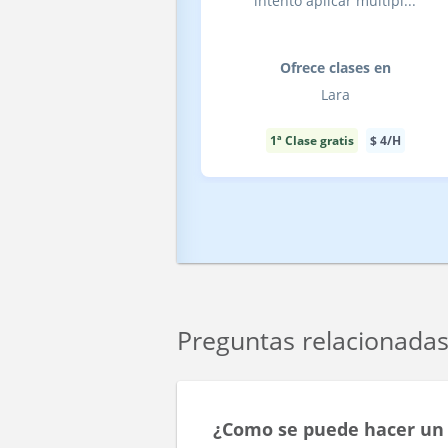
intento aplicar múltipl...
Ofrece clases en
Lara
1ª Clase gratis
$
4
/H
Preguntas relacionada
¿Como se puede hacer un 