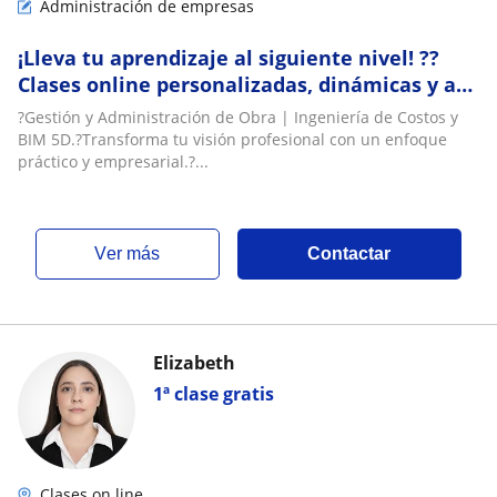
Administración de empresas
¡Lleva tu aprendizaje al siguiente nivel! ??
Clases online personalizadas, dinámicas y a
tu ritmo. ¡Reserva tu cupo hoy! ???
?Gestión y Administración de Obra | Ingeniería de Costos y
BIM 5D.?Transforma tu visión profesional con un enfoque
práctico y empresarial.?...
ver más
Contactar
Elizabeth
1ª clase gratis
Clases on line